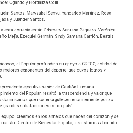
der Ogando y Fiordaliza Cofil.
uelín Santos, Marysabel Senyu, Yancarlos Martínez, Rosa
ejada y Juander Santos.
en a esta cortesía están Crismery Santana Peguero, Verónica
eño Mejía, Ezequiel Germán, Sindy Santana Carrión, Beatriz
nicanos, el Popular profundiza su apoyo a CRESO, entidad de
s mejores exponentes del deporte, que cuyos logros y
a.
cepresidenta ejecutiva senior de Gestión Humana,
imiento del Popular, resaltó la trascendencia y valor que
enes dominicanos que nos enorgullecen enormemente por su
e grandes satisfacciones como país”.
n equipo, creemos en los anhelos que nacen del corazón y se
e nuestro Centro de Bienestar Popular, les estamos abriendo