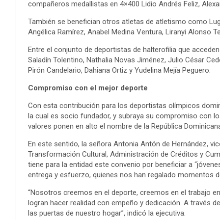
compañeros medallistas en 4×400 Lidio Andrés Feliz, Alexan
También se benefician otros atletas de atletismo como Lug
Angélica Ramírez, Anabel Medina Ventura, Liranyi Alonso T
Entre el conjunto de deportistas de halterofilia que acced
Saladín Tolentino, Nathalia Novas Jiménez, Julio César Ced
Pirón Candelario, Dahiana Ortiz y Yudelina Mejía Peguero.
Compromiso con el mejor deporte
Con esta contribución para los deportistas olímpicos domi
la cual es socio fundador, y subraya su compromiso con lo
valores ponen en alto el nombre de la República Dominican
En este sentido, la señora Antonia Antón de Hernández, vi
Transformación Cultural, Administración de Créditos y Cumpl
tiene para la entidad este convenio por beneficiar a “jóv
entrega y esfuerzo, quienes nos han regalado momentos d
“Nosotros creemos en el deporte, creemos en el trabajo e
logran hacer realidad con empeño y dedicación. A través d
las puertas de nuestro hogar”, indicó la ejecutiva.