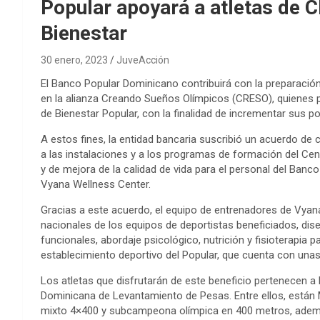
Popular apoyará a atletas de 
Bienestar
30 enero, 2023
JuveAcción
El Banco Popular Dominicano contribuirá con la preparación 
en la alianza Creando Sueños Olímpicos (CRESO), quienes p
de Bienestar Popular, con la finalidad de incrementar sus p
A estos fines, la entidad bancaria suscribió un acuerdo d
a las instalaciones y a los programas de formación del Cen
y de mejora de la calidad de vida para el personal del Ban
Vyana Wellness Center.
Gracias a este acuerdo, el equipo de entrenadores de Vyan
nacionales de los equipos de deportistas beneficiados, dis
funcionales, abordaje psicológico, nutrición y fisioterapia p
establecimiento deportivo del Popular, que cuenta con unas 
Los atletas que disfrutarán de este beneficio pertenecen a
Dominicana de Levantamiento de Pesas. Entre ellos, están Ma
mixto 4×400 y subcampeona olímpica en 400 metros, ademá