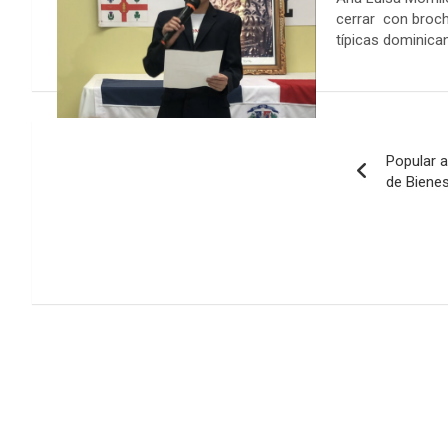
cerrar con broch
típicas dominica
Navegación
Popular 
de
de Bienes
entradas