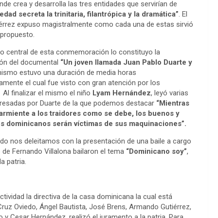
e crea y desarrolla las tres entidades que servirían de
edad secreta la trinitaria, filantrópica y la dramática”
. El
érrez expuso magistralmente como cada una de estas sirvió
 propuesto.
 central de esta conmemoración lo constituyo la
ión del documental
“Un joven llamada Juan Pablo Duarte y
ismo estuvo una duración de media horas
mente el cual fue visto con gran atención por los
 Al finalizar el mismo el niño
Lyam Hernández
, leyó varias
presadas por Duarte de la que podemos destacar
“Mientras
armiente a los traidores como se debe, los buenos y
s dominicanos serán víctimas de sus maquinaciones”.
do nos deleitamos con la presentación de una baile a cargo
 de Fernando Villalona bailaron el tema
“Dominicano soy”
,
a patria.
actividad la directiva de la casa dominicana la cual está
uz Oviedo, Ángel Bautista, José Brens, Armando Gutiérrez,
o y Cesar Hernández, realizó el juramento a la patria. Para