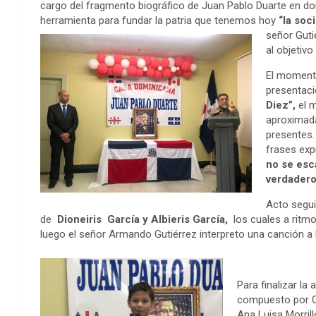
cargo del fragmento biográfico de Juan Pablo Duarte en dond
herramienta para fundar la patria que tenemos hoy
“la soci
señor Guti
al objetivo
El momento
presentac
Diez”,
el m
aproximada
presentes.
frases ex
no se esc
verdadero
Acto segui
de
Dioneiris
García y Albieris García,
los cuales a ritmo
luego el señor Armando Gutiérrez interpreto una canción a l
Para finalizar la 
compuesto por Cr
Ana Luisa Morrill