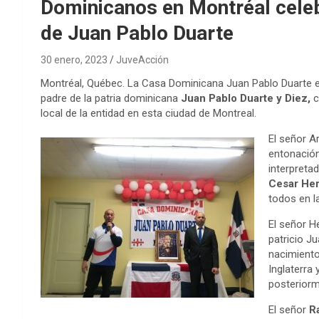
Dominicanos en Montréal celeb
de Juan Pablo Duarte
30 enero, 2023
JuveAcción
Montréal, Québec. La Casa Dominicana Juan Pablo Duarte en
padre de la patria dominicana
Juan Pablo Duarte y Diez,
c
local de la entidad en esta ciudad de Montreal.
El señor A
entonación
interpreta
Cesar He
todos en 
El señor He
patricio J
nacimiento
Inglaterra 
posteriorme
El señor
R