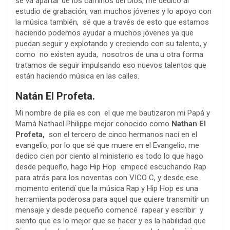
se va apartar de los caminos del Dios, me dedico al
estudio de grabación, van muchos jóvenes y lo apoyo con
la música también, sé que a través de esto que estamos
haciendo podemos ayudar a muchos jóvenes ya que
puedan seguir y explotando y creciendo con su talento, y
como no existen ayuda, nosotros de una u otra forma
tratamos de seguir impulsando eso nuevos talentos que
están haciendo música en las calles.
Natán El Profeta.
Mi nombre de pila es con el que me bautizaron mi Papá y
Mamá Nathael Philippe mejor conocido como
Nathan El
Profeta,
son el tercero de cinco hermanos nací en el
evangelio, por lo que sé que muere en el Evangelio, me
dedico cien por ciento al ministerio es todo lo que hago
desde pequeño, hago Hip Hop
empecé escuchando Rap
para atrás para los noventas con VICO C, y desde ese
momento entendí que la música Rap y Hip Hop es una
herramienta poderosa para aquel que quiere transmitir un
mensaje y desde pequeño comencé rapear y escribir
y
siento que es lo mejor que se hacer y es la habilidad que