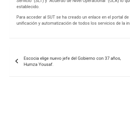
Servicio” (SLT) y “Acuerdo de Nivel Operacional” (OLA) lo qu
establecido.
Para acceder al SUT se ha creado un enlace en el portal de i
unificación y automatización de todos los servicios de la in
Navegación
Escocia elige nuevo jefe del Gobierno con 37 años,
de
Humza Yousaf.
entradas