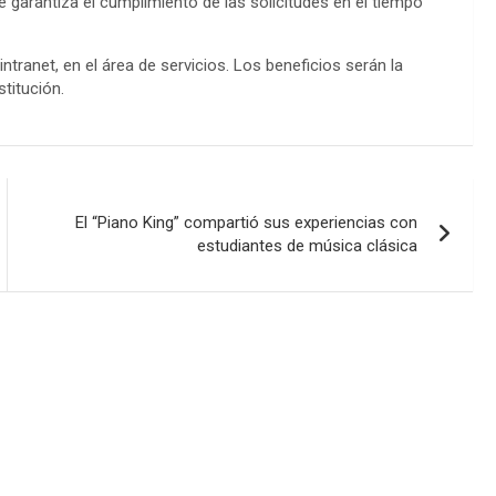
e garantiza el cumplimiento de las solicitudes en el tiempo
ntranet, en el área de servicios. Los beneficios serán la
stitución.
El “Piano King” compartió sus experiencias con
estudiantes de música clásica