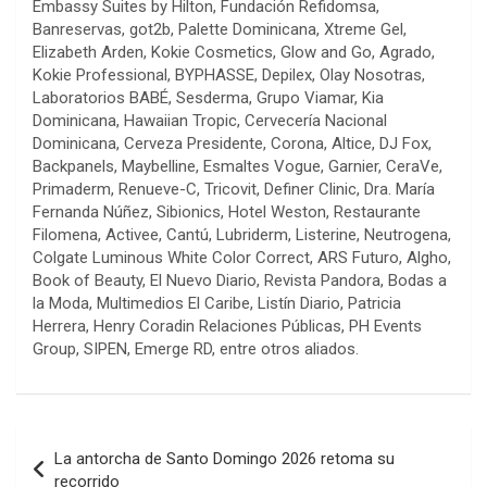
Embassy Suites by Hilton, Fundación Refidomsa,
Banreservas, got2b, Palette Dominicana, Xtreme Gel,
Elizabeth Arden, Kokie Cosmetics, Glow and Go, Agrado,
Kokie Professional, BYPHASSE, Depilex, Olay Nosotras,
Laboratorios BABÉ, Sesderma, Grupo Viamar, Kia
Dominicana, Hawaiian Tropic, Cervecería Nacional
Dominicana, Cerveza Presidente, Corona, Altice, DJ Fox,
Backpanels, Maybelline, Esmaltes Vogue, Garnier, CeraVe,
Primaderm, Renueve-C, Tricovit, Definer Clinic, Dra. María
Fernanda Núñez, Sibionics, Hotel Weston, Restaurante
Filomena, Activee, Cantú, Lubriderm, Listerine, Neutrogena,
Colgate Luminous White Color Correct, ARS Futuro, Algho,
Book of Beauty, El Nuevo Diario, Revista Pandora, Bodas a
la Moda, Multimedios El Caribe, Listín Diario, Patricia
Herrera, Henry Coradin Relaciones Públicas, PH Events
Group, SIPEN, Emerge RD, entre otros aliados.
Navegación
La antorcha de Santo Domingo 2026 retoma su
de
recorrido