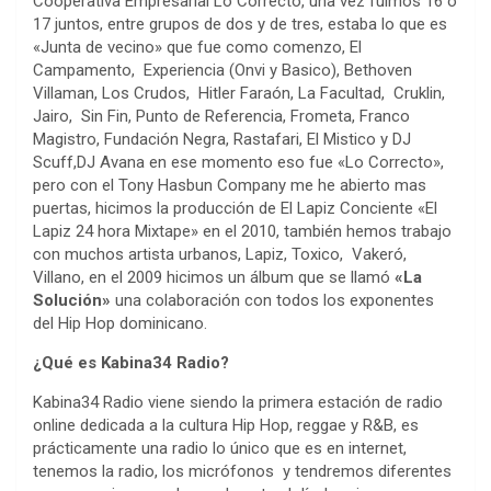
Cooperativa Empresarial Lo Correcto, una vez fuimos 16 o
17 juntos, entre grupos de dos y de tres, estaba lo que es
«Junta de vecino» que fue como comenzo, El
Campamento, Experiencia (Onvi y Basico), Bethoven
Villaman, Los Crudos, Hitler Faraón, La Facultad, Cruklin,
Jairo, Sin Fin, Punto de Referencia, Frometa, Franco
Magistro, Fundación Negra, Rastafari, El Mistico y DJ
Scuff,DJ Avana en ese momento eso fue «Lo Correcto»,
pero con el Tony Hasbun Company me he abierto mas
puertas, hicimos la producción de El Lapiz Conciente «El
Lapiz 24 hora Mixtape» en el 2010, también hemos trabajo
con muchos artista urbanos, Lapiz, Toxico, Vakeró,
Villano, en el 2009 hicimos un álbum que se llamó
«La
Solución»
una colaboración con todos los exponentes
del Hip Hop dominicano.
¿Qué
es Kabina34 Radio?
Kabina34 Radio viene siendo la primera estación de radio
online dedicada a la cultura Hip Hop, reggae y R&B, es
prácticamente una radio lo único que es en internet,
tenemos la radio, los micrófonos y tendremos diferentes