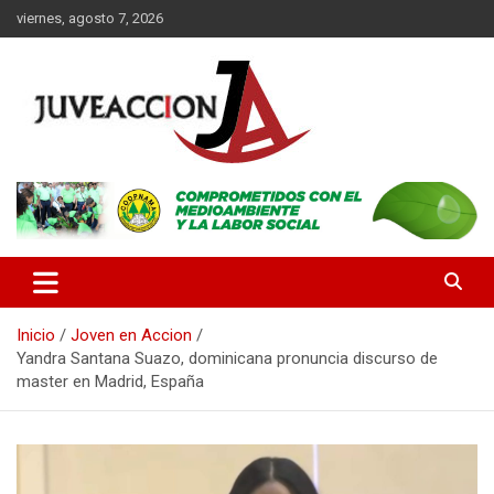
Saltar
viernes, agosto 7, 2026
al
contenido
Es un portal digital dirigido a un público de jóvenes y adultos, con
JuveAcción
la finalidad de difundir información que contribuya al desarrollo
integral de nuestros lectores.
Inicio
Joven en Accion
Yandra Santana Suazo, dominicana pronuncia discurso de
master en Madrid, España