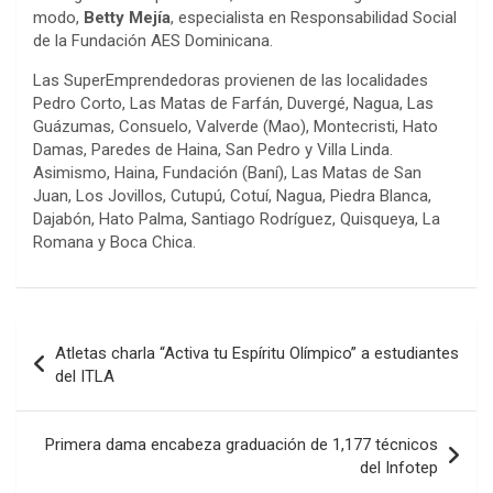
modo,
Betty Mejía
, especialista en Responsabilidad Social
de la Fundación AES Dominicana.
Las SuperEmprendedoras provienen de las localidades
Pedro Corto, Las Matas de Farfán, Duvergé, Nagua, Las
Guázumas, Consuelo, Valverde (Mao), Montecristi, Hato
Damas, Paredes de Haina, San Pedro y Villa Linda.
Asimismo, Haina, Fundación (Baní), Las Matas de San
Juan, Los Jovillos, Cutupú, Cotuí, Nagua, Piedra Blanca,
Dajabón, Hato Palma, Santiago Rodríguez, Quisqueya, La
Romana y Boca Chica.
Navegación
Atletas charla “Activa tu Espíritu Olímpico” a estudiantes
de
del ITLA
entradas
Primera dama encabeza graduación de 1,177 técnicos
del Infotep