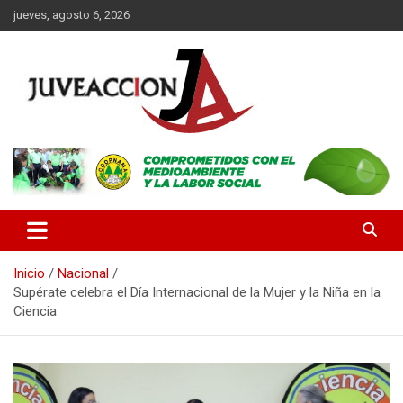
Saltar
jueves, agosto 6, 2026
al
contenido
Es un portal digital dirigido a un público de jóvenes y adultos, con
JuveAcción
la finalidad de difundir información que contribuya al desarrollo
integral de nuestros lectores.
Inicio
Nacional
Supérate celebra el Día Internacional de la Mujer y la Niña en la
Ciencia