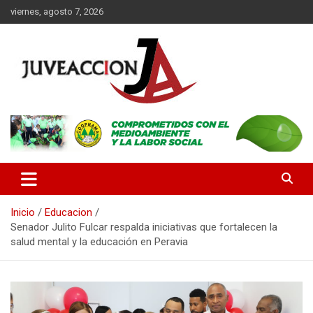
Saltar
viernes, agosto 7, 2026
al
contenido
Es un portal digital dirigido a un público de jóvenes y adultos, con
JuveAcción
la finalidad de difundir información que contribuya al desarrollo
integral de nuestros lectores.
Inicio
Educacion
Senador Julito Fulcar respalda iniciativas que fortalecen la
salud mental y la educación en Peravia