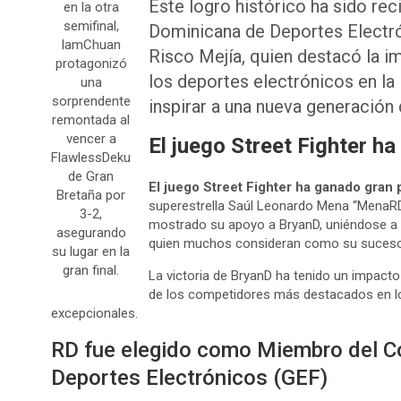
Este logro histórico ha sido re
en la otra
semifinal,
Dominicana de Deportes Electró
IamChuan
Risco Mejía, quien destacó la im
protagonizó
los deportes electrónicos en la
una
sorprendente
inspirar a una nueva generación 
remontada al
vencer a
El juego Street Fighter ha
FlawlessDeku
de Gran
El juego Street Fighter ha ganado gran p
Bretaña por
superestrella Saúl Leonardo Mena “MenaR
3-2,
mostrado su apoyo a BryanD, uniéndose a 
asegurando
quien muchos consideran como su sucesor
su lugar en la
gran final.
La victoria de BryanD ha tenido un impacto
de los competidores más destacados en lo
excepcionales.
RD fue elegido como Miembro del Co
Deportes Electrónicos (GEF)