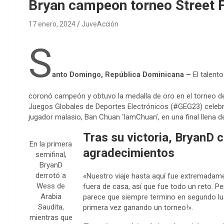
Bryan campeon torneo Street F
17 enero, 2024
JuveAcción
S
anto Domingo, República Dominicana –
El talent
coronó campeón y obtuvo la medalla de oro en el torneo d
Juegos Globales de Deportes Electrónicos (#GEG23) celebrad
jugador malasio, Ban Chuan ‘IamChuan’, en una final llena d
Tras su victoria, BryanD
En la primera
agradecimientos
semifinal,
BryanD
derrotó a
«Nuestro viaje hasta aquí fue extremadamen
Wess de
fuera de casa, así que fue todo un reto. Pe
Arabia
parece que siempre termino en segundo luga
Saudita,
primera vez ganando un torneo!».
mientras que