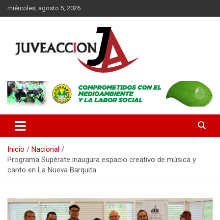
Saltar
miércoles, agosto 5, 2026
al
contenido
Es un portal digital dirigido a un público de jóvenes y adultos, con
JuveAcción
la finalidad de difundir información que contribuya al desarrollo
integral de nuestros lectores.
Inicio
Nacional
Programa Supérate inaugura espacio creativo de música y
canto en La Nueva Barquita