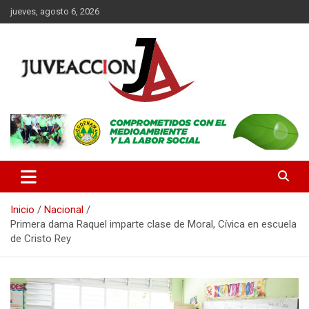
Saltar
jueves, agosto 6, 2026
al
contenido
Es un portal digital dirigido a un público de jóvenes y adultos, con
JuveAcción
la finalidad de difundir información que contribuya al desarrollo
integral de nuestros lectores.
Inicio
Nacional
Primera dama Raquel imparte clase de Moral, Cívica en escuela
de Cristo Rey