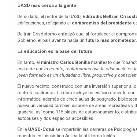
UASD más cerca a la gente
De su lado, el rector de la UASD,
Editrudis Beltrán Crisós
edificaciones, reflejando el
compromiso del presidente
co
Beltrán Crisóstomo enfatizó que, al fortalecer el comprom
Gobierno, el país avanza hacia un
futuro más prometedor.
La educación es la base del futuro
En tanto, el
ministro Carlos Bonilla
manifestó que
“cuando
con este nuevo recinto, reafirmamos que la educación es la
joven formado es un ciudadano libre, productivo y conscien
El nuevo recinto, construido con una inversión superior a l
metros cuadrados. La obra incluye un edificio docente con
informática, además de cinco aulas de posgrado, biblioteca, 
nueva universidad también dispone de áreas recreativas y de
gradería, así como 115 plazas de estacionamiento, distribui
autobuses y dos espacios accesibles.
En la
UASD-Cotuí
se impartirán las carreras de Psicología 
maestría en Lingüística Aplicada al Idioma Inglés.