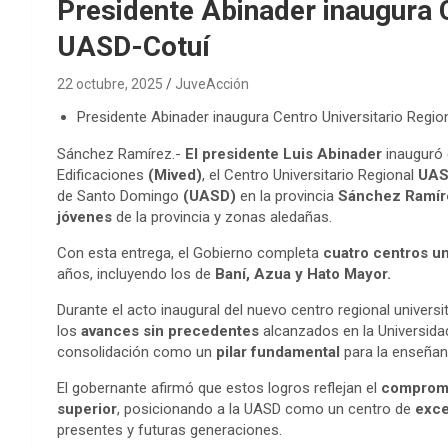
Presidente Abinader inaugura C
UASD-Cotuí
22 octubre, 2025
JuveAcción
Presidente Abinader inaugura Centro Universitario Regi
Sánchez Ramírez.-
El presidente Luis Abinader
inauguró e
Edificaciones
(Mived)
, el Centro Universitario Regional
UAS
de Santo Domingo
(UASD)
en la provincia
Sánchez Ramír
jóvenes
de la provincia y zonas aledañas.
Con esta entrega, el Gobierno completa
cuatro centros un
años, incluyendo los de
Baní, Azua y Hato Mayor.
Durante el acto inaugural del nuevo centro regional univers
los
avances sin precedentes
alcanzados en la Universida
consolidación como un
pilar fundamental
para la enseñanza
El gobernante afirmó que estos logros reflejan el
compromi
superior
, posicionando a la UASD como un centro de
exce
presentes y futuras generaciones.