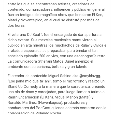
entre los que se encontraban artistas, creadores de
contenido, comunicadores, influencer y público en general,
fueron testigos del magnífico show que brindaron El Ken,
Matel y Noventaipico, en el cual se disfrutó por más de
dos horas.
El veterano DJ Scuff, fue el encargado de dar apertura a
dicho evento. Sus mezclas musicales mantuvieron al
público en alta mientras los muchachos de Rulay y Cívica e
invitados especiales se preparaban para brindar el tan
anhelado episodio 200 en vivo, con una escenografía retro.
La comunicadora Sthefani Matos Suriel amenizó el
ambiente con su carisma, belleza y gran talento.
El creador de contenido Miguel Sabino aka @soyblazgg,
“Ese pana mío que ta’ ahí”, tomó el micrófono y realizó un
Stand Up Comedy, a la manera que lo caracteriza, creando
una ola de risas y carcajadas, para luego llamar a tarima a
Raulin Encarnación (El Ken), Miguel Mañón (Matel) y
Ronaldo Martínez (Noventaipico), productores y
conductores del PodCast quienes además contaron con la
colaboración de Rolando Rocha