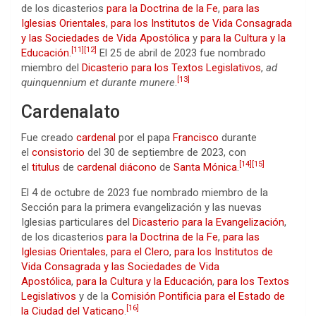
de los dicasterios
para la Doctrina de la Fe
,
para las
Iglesias Orientales
,
para los Institutos de Vida Consagrada
y las Sociedades de Vida Apostólica
y
para la Cultura y la
[
11
]
[
12
]
Educación
.
​ El 25 de abril de 2023 fue nombrado
miembro del
Dicasterio para los Textos Legislativos
,
ad
[
13
]
quinquennium et durante munere
.
Cardenalato
Fue creado
cardenal
por el papa
Francisco
durante
el
consistorio
del 30 de septiembre de 2023, con
[
14
]
[
15
]
el
titulus
de
cardenal diácono
de
Santa Mónica
.
El 4 de octubre de 2023 fue nombrado miembro de la
Sección para la primera evangelización y las nuevas
Iglesias particulares del
Dicasterio para la Evangelización
,
de los dicasterios
para la Doctrina de la Fe
,
para las
Iglesias Orientales
,
para el Clero
,
para los Institutos de
Vida Consagrada y las Sociedades de Vida
Apostólica
,
para la Cultura y la Educación
,
para los Textos
Legislativos
y de la
Comisión Pontificia para el Estado de
[
16
]
la Ciudad del Vaticano
.