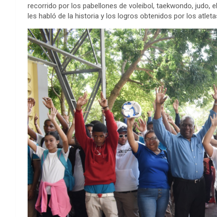
recorrido por los pabellones de voleibol, taekwondo, judo, e
les habló de la historia y los logros obtenidos por los atlet