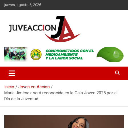
Saltar
jueves, agosto 6, 2026
al
contenido
Es un portal digital dirigido a un público de jóvenes y adultos, con
JuveAcción
la finalidad de difundir información que contribuya al desarrollo
integral de nuestros lectores.
Inicio
Joven en Accion
María Jiménez será reconocida en la Gala Joven 2025 por el
Día de la Juventud