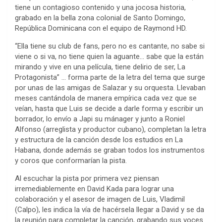
tiene un contagioso contenido y una jocosa historia,
grabado en la bella zona colonial de Santo Domingo,
República Dominicana con el equipo de Raymond HD.
“Ella tiene su club de fans, pero no es cantante, no sabe si
viene o si va, no tiene quien la aguante… sabe que la están
mirando y vive en una película, tiene delirio de ser, La
Protagonista” … forma parte de la letra del tema que surge
por unas de las amigas de Salazar y su orquesta. Llevaban
meses cantándola de manera empírica cada vez que se
veían, hasta que Luis se decide a darle forma y escribir un
borrador, lo envío a Japi su mánager y junto a Roniel
Alfonso (arreglista y productor cubano), completan la letra
y estructura de la canción desde los estudios en La
Habana, donde además se graban todos los instrumentos
y coros que conformarían la pista.
Al escuchar la pista por primera vez piensan
irremediablemente en David Kada para lograr una
colaboración y el asesor de imagen de Luis, Vladimil
(Calpo), les indica la vía de hacérsela llegar a David y se da
la reunión para completar la canción, grabando sus voces