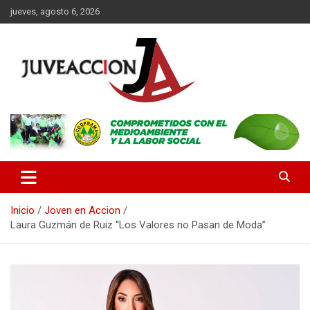
Saltar
jueves, agosto 6, 2026
al
contenido
Es un portal digital dirigido a un público de jóvenes y adultos, con
JuveAcción
la finalidad de difundir información que contribuya al desarrollo
integral de nuestros lectores.
Inicio
Joven en Accion
Laura Guzmán de Ruiz “Los Valores no Pasan de Moda”