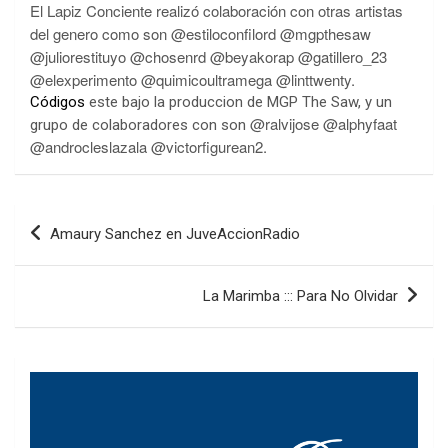
El Lapiz Conciente realizó colaboración con otras artistas
del genero como son @estiloconfilord @mgpthesaw
@juliorestituyo @chosenrd @beyakorap @gatillero_23
@elexperimento @quimicoultramega @linttwenty.
Códigos
este bajo la produccion de MGP The Saw, y un
@ralvijose @alphyfaat
grupo de colaboradores con son
@androcleslazala @victorfigurean2.
Navegación
Amaury Sanchez en JuveAccionRadio
de
entradas
La Marimba ::: Para No Olvidar