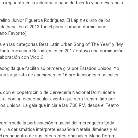
a impuesto en la industria a base de talento y perseverancia
lino Junior Figueroa Rodríguez, El Lápiz es uno de los
da base. En el 2013 fue el primer urbano dominicano
ano Favorito).
s en las categorías Best Latin Urban Song of The Year” y “My
cantante mexicana Belinda; y en en 2017 obtuvo una nominación
laboración con Vico C.
cogida que facilitó su primera gira por Estados Unidos. Yo
 una larga lista de canciones en 16 producciones musicales
, con el copatrocinio de Cervecería Nacional Dominicana
tura, con un espectacular evento que será transmitido por
os Unidos. La gala que inicia a las 7:00 PM, desde el Teatro
onfirmada la participación musical del merenguero Eddy
a–, la carismática intérprete española Natalia Jiménez y el
el reencuentro de sus integrantes originales: Mario Domm,