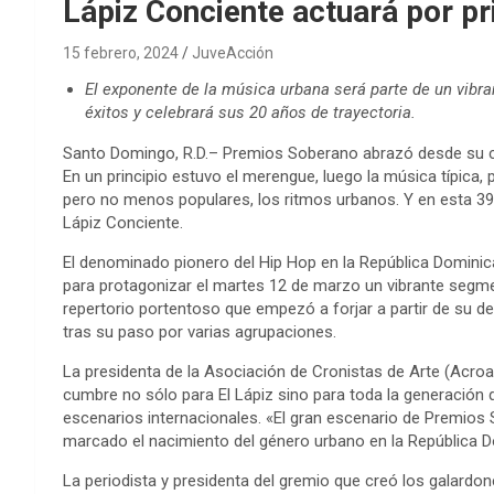
Lápiz Conciente actuará por p
15 febrero, 2024
JuveAcción
El exponente de la música urbana será parte de un vibr
éxitos y celebrará sus 20 años de trayectoria.
Santo Domingo, R.D.– Premios Soberano abrazó desde su cr
En un principio estuvo el merengue, luego la música típica, 
pero no menos populares, los ritmos urbanos. Y en esta 39ª
Lápiz Conciente.
El denominado pionero del Hip Hop en la República Dominic
para protagonizar el martes 12 de marzo un vibrante segme
repertorio portentoso que empezó a forjar a partir de su de
tras su paso por varias agrupaciones.
La presidenta de la Asociación de Cronistas de Arte (Acr
cumbre no sólo para El Lápiz sino para toda la generación 
escenarios internacionales. «El gran escenario de Premios 
marcado el nacimiento del género urbano en la República 
La periodista y presidenta del gremio que creó los galardo