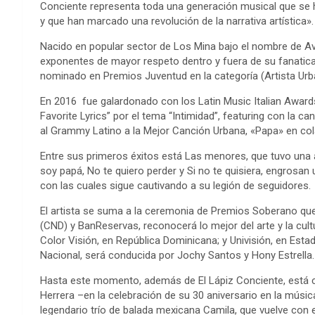
Conciente representa toda una generación musical que se h
y que han marcado una revolución de la narrativa artística».
Nacido en popular sector de Los Mina bajo el nombre de Ave
exponentes de mayor respeto dentro y fuera de su fanatica
nominado en Premios Juventud en la categoría (Artista Urb
En 2016 fue galardonado con los Latin Music Italian Award
Favorite Lyrics” por el tema “Intimidad”, featuring con la 
al Grammy Latino a la Mejor Canción Urbana, «Papa» en co
Entre sus primeros éxitos está Las menores, que tuvo una a
soy papá, No te quiero perder y Si no te quisiera, engrosan
con las cuales sigue cautivando a su legión de seguidores.
El artista se suma a la ceremonia de Premios Soberano que
(CND) y BanReservas, reconocerá lo mejor del arte y la cul
Color Visión, en República Dominicana; y Univisión, en Estad
Nacional, será conducida por Jochy Santos y Hony Estrella.
Hasta este momento, además de El Lápiz Conciente, está c
Herrera –en la celebración de su 30 aniversario en la músic
legendario trío de balada mexicana Camila, que vuelve con 