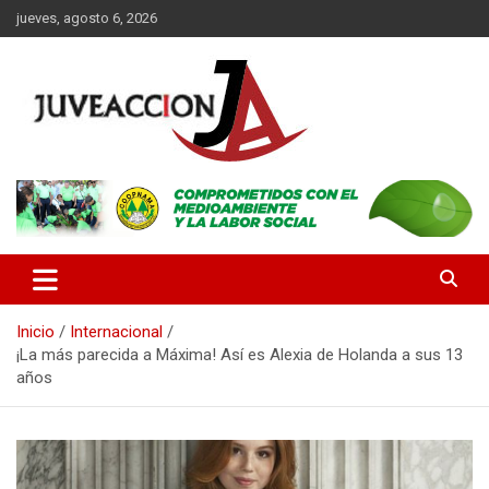
Saltar
jueves, agosto 6, 2026
al
contenido
Es un portal digital dirigido a un público de jóvenes y adultos, con
JuveAcción
la finalidad de difundir información que contribuya al desarrollo
integral de nuestros lectores.
Inicio
Internacional
¡La más parecida a Máxima! Así es Alexia de Holanda a sus 13
años