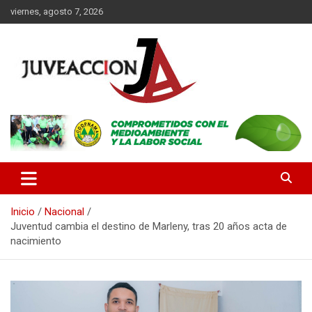
Saltar
viernes, agosto 7, 2026
al
contenido
Es un portal digital dirigido a un público de jóvenes y adultos, con
JuveAcción
la finalidad de difundir información que contribuya al desarrollo
integral de nuestros lectores.
Inicio
Nacional
Juventud cambia el destino de Marleny, tras 20 años acta de
nacimiento