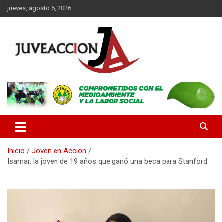
Saltar
jueves, agosto 6, 2026
al
contenido
Es un portal digital dirigido a un público de jóvenes y adultos, con
JuveAcción
la finalidad de difundir información que contribuya al desarrollo
integral de nuestros lectores.
Inicio
Joven en Accion
Isamar, la joven de 19 años que ganó una beca para Stanford