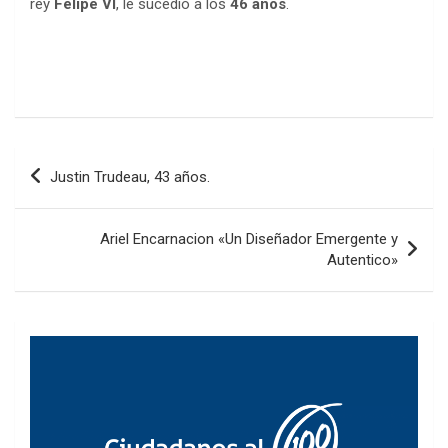
rey
Felipe VI
, le sucedió a los
46 años
.
Navegación
Justin Trudeau, 43 años.
de
entradas
Ariel Encarnacion «Un Diseñador Emergente y
Autentico»