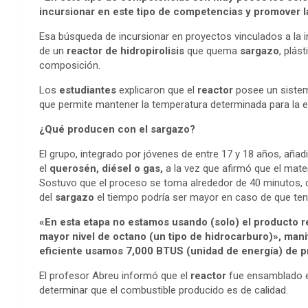
incursionar en este tipo de competencias y promover la
Esa búsqueda de incursionar en proyectos vinculados a la 
de un
reactor de hidropirolisis
que quema
sargazo
, plás
composición.
Los
estudiantes
explicaron que el
reactor
posee un sistema
que permite mantener la temperatura determinada para la 
¿Qué producen con el sargazo?
El grupo, integrado por jóvenes de entre 17 y 18 años, añad
el
querosén, diésel o gas,
a la vez que afirmó que el mat
Sostuvo que el proceso se toma alrededor de 40 minutos, de
del
sargazo
el tiempo podría ser mayor en caso de que teng
«En esta etapa no estamos usando (solo) el producto 
mayor nivel de octano (un tipo de hidrocarburo)», man
eficiente usamos 7,000 BTUS (unidad de energía) de 
El profesor Abreu informó que el
reactor
fue ensamblado e 
determinar que el combustible producido es de calidad.