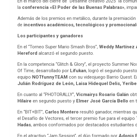
En el marco del cierre de “Desafine creativo 2025” la comu
la
conferencia «El Poder de las Buenas Palabras»
, impa
Además de los premios en metálico, durante la premiación l
de
incentivos académicos, tecnológicos y promocional
Los participantes y ganadores
En el “Torneo Super Mario Smash Bros”,
Weddy Martínez
Hereford
alcanzó el segundo puesto.
En la competencia “Glitch & Glory”, el proyecto Summer Nos
Of Time, desarrollado por
Lifukan
, logró el segundo puesto
equipo
NOTfunnyTEAM
con su videojuego Barrio Quest. E
Julián Rodríguez de León, Laisa Hidequel Delis, Yeribe
En cuanto al “PHOTORALLY”,
Vicmairys Rosario Galán
obtu
Hilaire
en segundo puesto y
Elmer José García Bello
en t
En “BIT+BIT”,
Carlos Montero
resultó ganador, mientras q
el Desafío de Vectores, el tercer premio fue para el equipo
Hadas
, ambos conformados por destacados estudiantes d
En el atractivo “Jam Session”, el dúo formado por
Adonis P