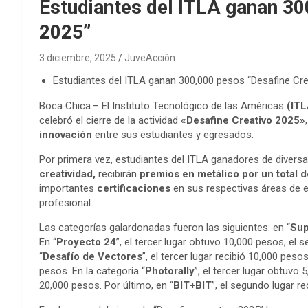
Estudiantes del ITLA ganan 30
2025”
3 diciembre, 2025
JuveAcción
Estudiantes del ITLA ganan 300,000 pesos “Desafine Cre
Boca Chica.– El Instituto Tecnológico de las Américas
(ITL
celebró el cierre de la actividad
«Desafine Creativo 2025»
innovación
entre sus estudiantes y egresados.
Por primera vez, estudiantes del ITLA ganadores de divers
creatividad,
recibirán
premios en metálico por un total 
importantes
certificaciones
en sus respectivas áreas de es
profesional.
Las categorías galardonadas fueron las siguientes: en “
Sup
En “
Proyecto 24
”, el tercer lugar obtuvo 10,000 pesos, el 
“
Desafío de Vectores
”, el tercer lugar recibió 10,000 pes
pesos. En la categoría “
Photorally
”, el tercer lugar obtuvo
20,000 pesos. Por último, en “
BIT+BIT
”, el segundo lugar r