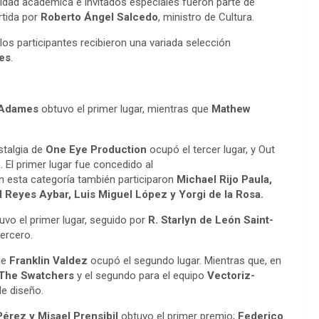
nidad académica e invitados especiales fueron parte de
rtida por
Roberto Ángel Salcedo
, ministro de Cultura.
os participantes recibieron una variada selección
es
.
 Adames
obtuvo el primer lugar, mientras que
Mathew
talgia de
One Eye Production
ocupó el tercer lugar, y Out
. El primer lugar fue concedido al
n esta categoría también participaron
Michael Rijo Paula,
l Reyes Aybar, Luis Miguel López y Yorgi de la Rosa.
vo el primer lugar, seguido por
R. Starlyn de León Saint-
ercero.
ue
Franklin Valdez
ocupó el segundo lugar. Mientras que, en
The Swatchers
y el segundo para el equipo
Vectoriz-
e diseño.
érez y Misael Prensibil
obtuvo el primer premio;
Federico