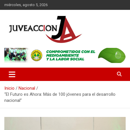
Saltar
miércoles, agosto 5, 2026
al
contenido
Es un portal digital dirigido a un público de jóvenes y adultos, con
JuveAcción
la finalidad de difundir información que contribuya al desarrollo
integral de nuestros lectores.
Inicio
Nacional
“El Futuro es Ahora: Más de 100 jóvenes para el desarrollo
nacional”