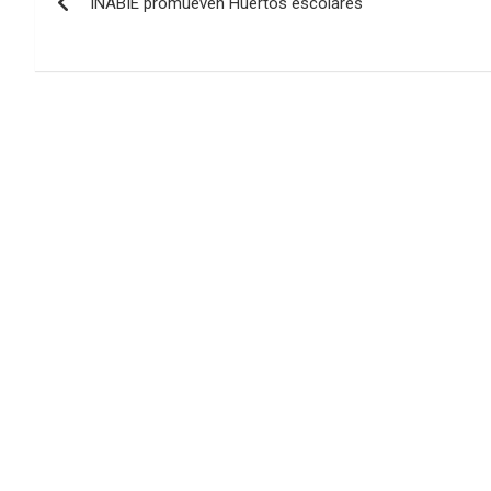
INABIE promueven Huertos escolares
de
entradas