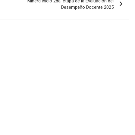
Minerd inició 2da. etapa de la Evaluación del
Desempeño Docente 2025