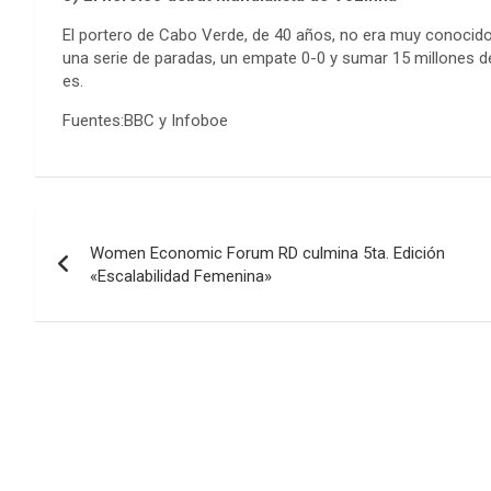
El portero de Cabo Verde, de 40 años, no era muy conocido 
una serie de paradas, un empate 0-0 y sumar 15 millones 
es.
Fuentes:BBC y Infoboe
Navegación
Women Economic Forum RD culmina 5ta. Edición
de
«Escalabilidad Femenina»
entradas