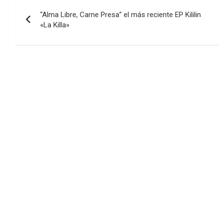
Navegación
“Alma Libre, Carne Presa” el más reciente EP Kililin
de
«La Killa»
entradas