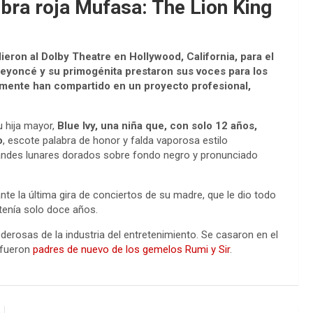
bra roja Mufasa: The Lion King
ieron al Dolby Theatre en Hollywood, California, para el
Beyoncé y su primogénita prestaron sus voces para los
amente han compartido en un proyecto profesional,
u hija mayor,
Blue Ivy, una niña que, con solo 12 años,
o
, escote palabra de honor y falda vaporosa estilo
grandes lunares dorados sobre fondo negro y pronunciado
te la última gira de conciertos de su madre, que le dio todo
 tenía solo doce años.
rosas de la industria del entretenimiento. Se casaron en el
7 fueron
padres de nuevo de los gemelos Rumi y Sir
.