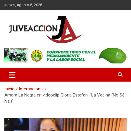
Saltar
jueves, agosto 6, 2026
al
contenido
Es un portal digital dirigido a un público de jóvenes y adultos, con
JuveAcción
la finalidad de difundir información que contribuya al desarrollo
integral de nuestros lectores.
Inicio
Internacional
Amara La Negra en videoclip Gloria Estefan, “La Vecina (No Sé
Na’)”